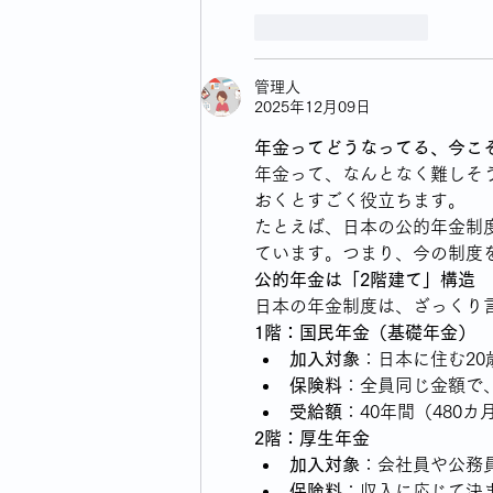
いいね！
返信
管理人
2025年12月09日
年金ってどうなってる、今こ
年金って、なんとなく難しそ
おくとすごく役立ちます。
たとえば、日本の公的年金制
ています。つまり、今の制度
公的年金は「2階建て」構造
日本の年金制度は、ざっくり
1階：国民年金（基礎年金）
加入対象
：日本に住む20
保険料
：全員同じ金額で、
受給額
：40年間（480
2階：厚生年金
加入対象
：会社員や公務
保険料
：収入に応じて決