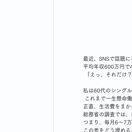
ウォーキングライフのはじまり
横浜市のイベント・生活情報
最近、SNSで話題
毎日の買い物どうしてますか
平均年収600万円
 「えっ、それだけ
私は60代のシング
 これまで一生懸命働いてきましたが、非正規の時期も長く、年金額は月10万円ちょっと。 
正直、生活費をまか
総務省の調査では、
つまり、毎月6〜7
この差をどう埋める