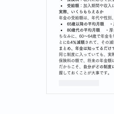
受給額
：加入期間や収入
実際、いくらもらえるか
年金の受給額は、年代や性別
65歳以降の平均月額
 　
80歳代の平均月額
 　・
ちなみに、60〜64歳で年金
とに
0.4％減額
されて、その減
まとめ、年金は知ってるだけ
同じ制度に入っていても、実
保険料の額で、将来の年金額
だからこそ、
自分がどの制度
握しておくことが大事です。
いいね！
返信