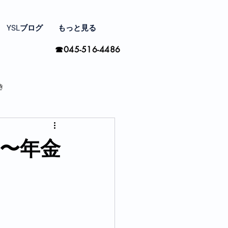
YSLブログ
もっと見る
☎045-516-4486
き
家と住まい探し
方〜年金
間の楽しみ方
季節ごとに思う事