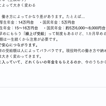
によって大きく変わる
、働き方によってかなり差があります。たとえば…
・厚生年金：
14万円台
 　・国民年金：
5万円台
厚生年金：
15〜16万円台
 　・国民年金：
約5万6,000〜8,000円台
を早めにもらう「
繰上げ受給
」って制度もあるけど、1カ月早め
額は一生続くから注意が必要です。
で安心につながります。
際の受給額は人によってバラバラです。現役時代の働き方や納
は大きく変わってきます。
に入っていて、どれくらいの年金をもらえるのか
、今のうちか