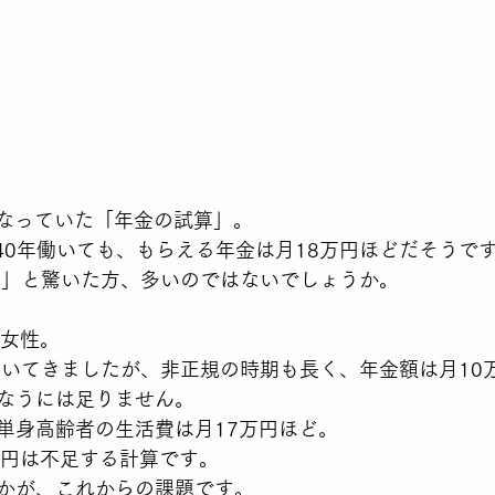
シングルならではの食の悩み
YSLアソシエーションイベント
70代女性が始める終活
身体との付き合いかた
テレビから流
になっていた「年金の試算」。
高齢者の住宅事情
で40年働いても、もらえる年金は月18万円ほどだそうで
？」と驚いた方、多いのではないでしょうか。
ル女性。
なうには足りません。
単身高齢者の生活費は月17万円ほど。 
万円は不足する計算です。 
かが、これからの課題です。