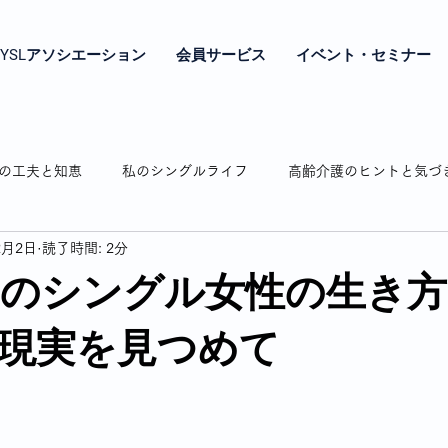
YSLアソシエーション
会員サービス
イベント・セミナー
の工夫と知恵
私のシングルライフ
高齢介護のヒントと気づ
2月2日
読了時間: 2分
やき
シングル女性の年金とお金の話
シングル女性の終の棲
らのシングル女性の生き
相続のお話
認知症の介護
弘明寺の魅力紹介
わたし時
現実を見つめて
通販で困ったことありますよね
私の驚き・戸惑いドキッとした話