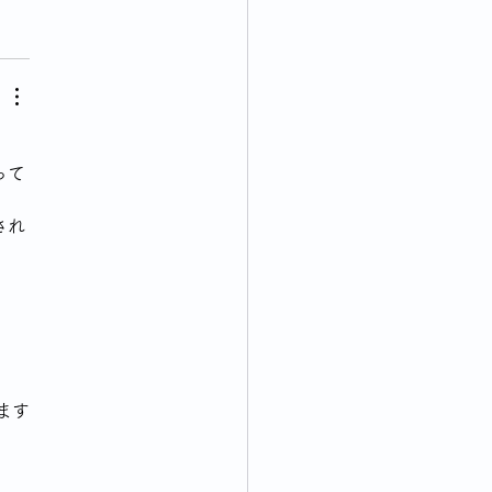
って
され
ます