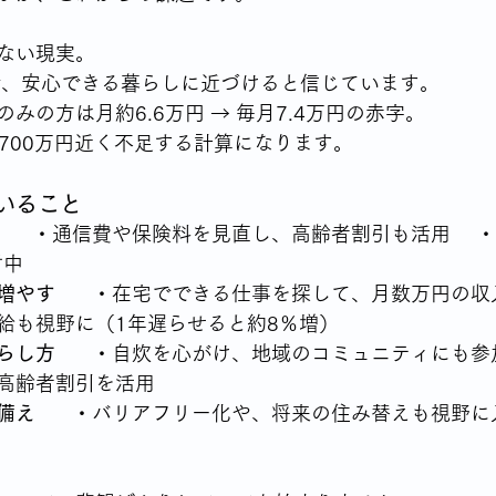
ない現実。
で、安心できる暮らしに近づけると信じています。
みの方は月約6.6万円 → 毎月7.4万円の赤字。 
,700万円近く不足する計算になります。
いること
   　・通信費や保険料を見直し、高齢者割引も活用 　
討中
増やす
   　・在宅でできる仕事を探して、月数万円の収
給も視野に（1年遅らせると約8％増）
らし方
   　・自炊を心がけ、地域のコミュニティにも参
高齢者割引を活用
備え
   　・バリアフリー化や、将来の住み替えも視野