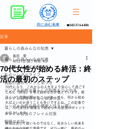
共に歩む未来
☎045-516-4486
記事
暮らしの森みんなの知恵
島田 愛
暮らしの森みんなの知恵
4月21日
読了時間: 4分
70代女性が始める終活：終
一人暮らしの工夫と知恵
私のシングルライフ
活の最初のステップ
高齢介護のヒントと気づき
70代になり、これからの人生をより安心して過ごす
シングル女性の暮らしの知恵＆つぶやき
ために「終活」を考え始める方が増えています。終
活という言葉は聞いたことがあっても、何から始め
シングル女性の年金とお金の話
ればよいのか迷うことも多いですよね。この記事で
シングル女性の終の棲家と住まい探し
は、70代女性が無理なく始められる終活のポイント
お伝えします。
シングル女性のフレイル対策
相続のお話
終活は決して暗いものではなく、自分らしい未来を
描くための大切な準備です。ぜひ一緒に、最初の一