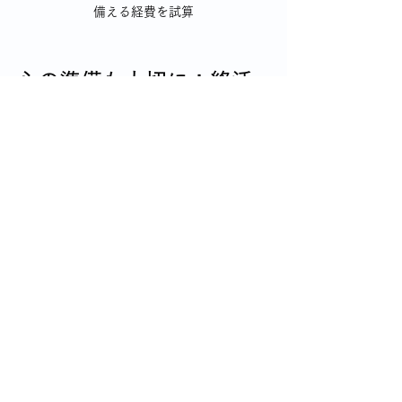
備える経費を試算
心の準備も大切に：終活
を楽しむ気持ちで
終活は物の整理や手続きだけでなく、心の準備も欠
かせません。私も終活を通じて、自分の人生を振り
返り、感謝の気持ちが自然と湧いてきました。
過去の思い出を家族や友人と語り合う
好きなことや趣味を楽しむ時間を増やす
新しいことに挑戦してみる
終活は「終わり」を考えるだけでなく、「これから
の時間をどう生きるか」を見つめ直す良い機会で
す。焦らず、自分のペースで進めていきましょう。
これからの人生を安心し
て過ごすために