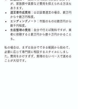
が、家族葬や直葬など費用を抑えられる方法も
あります。
遺言書作成費用
：公正証書遺言の場合、数万円
から十数万円程度。
エンディングノート
：市販のものは数百円から
数千円程度。
生前整理の費用
：自分で行えば無料ですが、業
者に依頼すると数万円から数十万円かかること
も。
私の場合は、まずは自分でできる範囲から始めて、
必要に応じて専門家に相談するスタイルにしまし
た。費用をかけすぎず、無理のないペースで進める
ことが大切です。