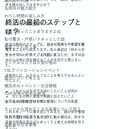
認知症の介護
歩を踏み出してみませんか？
弘明寺の魅力紹介
わたし時間の楽しみ方
終活の最初のステップと
シングル女性の連休について
は？
通販で困ったことありますよね
私の驚き・戸惑いドキッとした話
終活の最初のステップは、
自分の気持ちや希望を整
季節ごとに思う事
理すること
から始まります。私も最初は「何から手
ウォーキングライフのはじまり
をつけたらいいの？」と戸惑いましたが、まずは自
分の心の声に耳を傾けることが大切だと感じまし
シングルならではの食の悩み
た。
YSLアソシエーションイベント
具体的には、以下のようなことを考えてみるとよい
終活について考える
でしょう。
横浜市のイベント・生活情報
これからの生活で大切にしたいことは何か
70代女性が始める終活
もしもの時に家族や周囲に伝えたいこと
身体との付き合いかた
自分の財産や持ち物の整理についての希望
テレビから流れてくる出来事について思う
これらをノートに書き出してみると、頭の中が整理
毎日の買い物どうしてますか
されて気持ちも落ち着きます。私の場合は、好きな
音楽や写真を見ながらゆっくりと考える時間を作り
高齢者の住宅事情
ました。