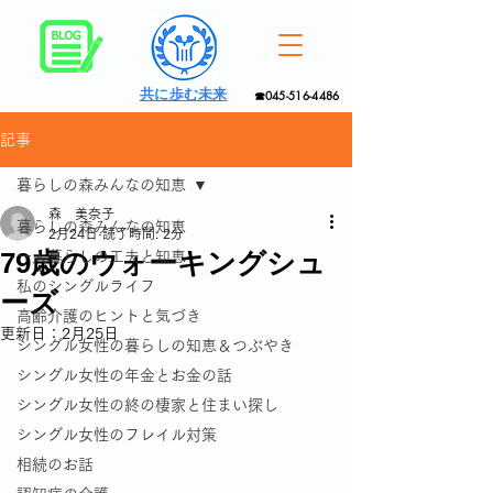
共に歩む未来
☎045-516-4486
記事
暮らしの森みんなの知恵
森 美奈子
暮らしの森みんなの知恵
2月24日
読了時間: 2分
79歳のウォーキングシュ
一人暮らしの工夫と知恵
私のシングルライフ
ーズ
高齢介護のヒントと気づき
更新日：
2月25日
シングル女性の暮らしの知恵＆つぶやき
シングル女性の年金とお金の話
シングル女性の終の棲家と住まい探し
シングル女性のフレイル対策
相続のお話