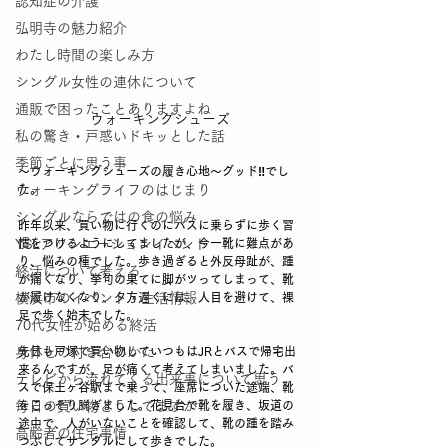
認知症の介護
弘明寺の魅力紹介
わたし時間の楽しみ方
シングル女性の連休について
通販で困ったことありますよね
ウォーキングシューズ
私の驚き・戸惑いドキッとした話
季節ごとに思う事
～ウォーキングシューズの履き心地～グッド‼でし
た。
ウォーキングライフのはじまり
シングルならではの食の悩み
昨年以来、買い物に行くのにバスに乗らずに歩く習
慣をつけるようにしてましたが、今一靴に難点があ
YSLアソシエーションイベント
り、悩みの種でした。歩き過ぎると外反母趾が、踵
終活について考える
が痛くなり、挙句の果てに脚がツってしまって、靴
が履けなくなり、夕方遅くには、人目を避けて、裸
横浜市のイベント・生活情報
足で歩く始末でした。
70代女性が始める終活
先日も戸塚で買い物していつもはJRとバスで帰宅出
身体との付き合いかた
来るんですが、足が痛くて考えてしまいました。バ
テレビから流れてくる出来事について思う
スで保土ヶ谷駅まで乗って、座席についた途端、靴
をこっそり脱ぎました。花見台で靴を履き、坂道の
毎日の買い物どうしてますか
途中で、人がいないことを確認して、靴の踵を踏み
高齢者の住宅事情
つぶしてサンダルにして歩きでした。