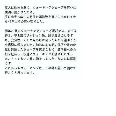
友人に勧められて、ウォーキングシューズを買いに
横浜へ出かけたのは、
実に小学５年生の息子の運動靴を買いに出かけてか
ら45年ぶりの買い物でした。
御年79歳のウォーキングシューズ選びでは、まずは
軽さ、甲と踵のクッション性、脱ぎ履きのしやす
さ、安定性、そして足の形に合ったものを選ぶこと
を痛切に感じました。加齢による筋力低下や足の変
化に対応したシューズを選ぶことで、膝や腰への負
担を軽減し、快適にウォーキングを続けられまし
た。とってもいい買い物をしました。友人には感謝
です。
これからもウォーキングは、この靴を履いて続けて
行こうと思ってます。
ウォーキングライフのはじまり