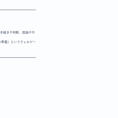
の手続きや判断、孤独や不
。
の準備」というウェルビー