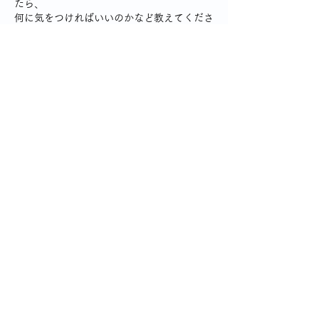
たら、
何に気をつければいいのかなど教えてくださ
いませんか。
どうぞよろしくお願いします。
それから、
横浜市在住の65歳以上の方は予防接種費用
に補助があるそうですよ。
Edited
Like
Reply
Show more comments
グループについて
風邪やインフルエンザの予防法、症状
の治療法について話し合い、共有しま
しょう。
メンバー