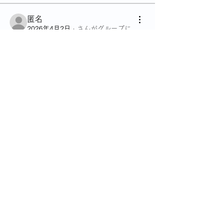
匿名
2026年4月2日
·
さんがグループに
参加しました。
0
0
58
グループについて
南区の穴場のお店を探そう 美味しいラ
ンチやディナーをどんどん 投稿して下
匿名
さい
2026年4月2日
近所にあって幸せなお店。
メンバー
管理人
フォロー
ysl04sasaki
フォロー
ysl04sasaki
すべてのメンバーを表示（2名）