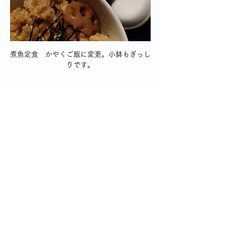
煮魚定食　かやくご飯に変更。小鉢もぎっし
りです。
次回は「温かい山形そば定食」（たし
か1,000円）にします。
きっとどのランチも美味しいはず。い
つ行けるかなぁ。楽しみです。
かわりばえしない毎日だから、
こういったちっちゃな楽しみをつくる
ことが大切ですよね。
0
1
37