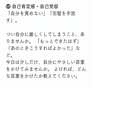
⑤ 自己肯定感・自己受容
「自分を責めない」「完璧を手放
す」。
つい自分に厳しくしてしまうこと、あ
りませんか。 「もっとできたはず」
「あのときこうすればよかった」な
ど。
今日は少しだけ、自分にやさしい言葉
をかけてみませんか。 よければ、どん
な言葉をかけたか教えてください。
⑥ 年齢とともに変わる心の揺れ
50代以降の女性に特有のテーマ（将
来・健康・孤独・役割の変化）。
年齢を重ねると、心の揺れ方も変わっ