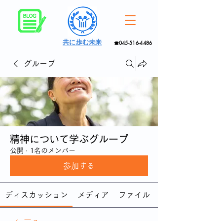
共に歩む未来
☎045-516-4486
グループ
精神について学ぶグループ
公開
·
1名のメンバー
参加する
ディスカッション
メディア
ファイル