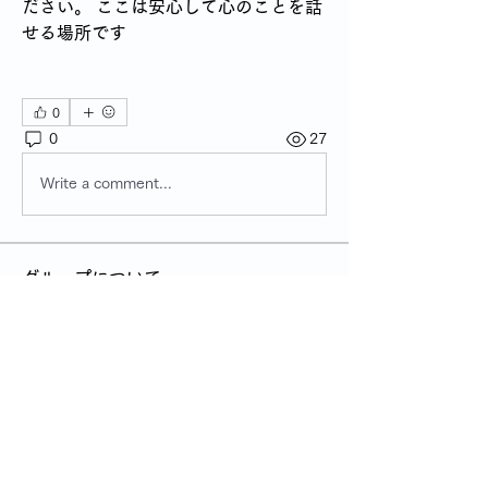
ださい。
ここは安心して心のことを話
せる場所です
0
0
27
Write a comment...
グループについて
グループへようこそ！他のメンバーと
交流し、最新情報を入手し、動画をシ
ェアすることができます。
メンバー
管理人
フォロー
すべてのメンバーを表示（1名）