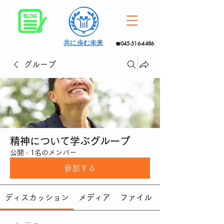
共に歩む未来
☎045-516-4486
グループ
精神について学ぶグループ
公開
·
1名のメンバー
参加する
ディスカッション
メディア
ファイル