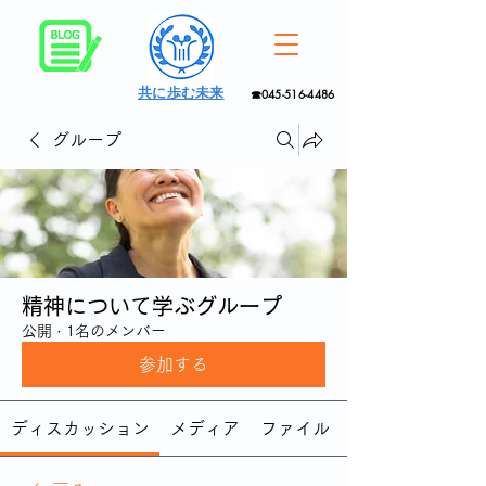
共に歩む未来
☎045-516-4486
グループ
精神について学ぶグループ
公開
·
1名のメンバー
参加する
ディスカッション
メディア
ファイル