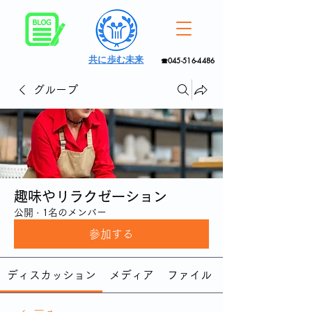
共に歩む未来
☎045-516-4486
グループ
趣味やリラクゼーション
公開
·
1名のメンバー
参加する
ディスカッション
メディア
ファイル