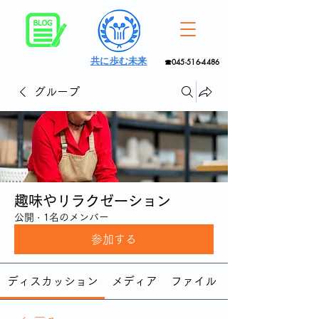
共に歩む未来
☎045-516-4486
グループ
趣味やリラクゼーション
公開
·
1名のメンバー
参加する
ディスカッション
メディア
ファイル