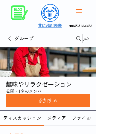
共に歩む未来
☎045-516-4486
グループ
趣味やリラクゼーション
公開
·
1名のメンバー
参加する
ディスカッション
メディア
ファイル