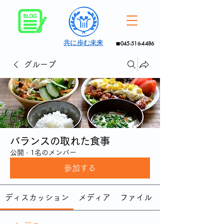
共に歩む未来
☎045-516-4486
グループ
バランスの取れた食事
公開
·
1名のメンバー
参加する
ディスカッション
メディア
ファイル