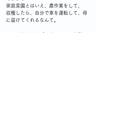
家庭菜園とはいえ、農作業をして、
収穫したら、自分で車を運転して、母
に届けてくれるなんて。
このふたり、すごいどころか、奇跡の
86歳では？？？
身体にも車の運転にも気をつけて、ご
機嫌で暮らして欲しいです。
0
0
19
Write a comment...
グループについて
一人暮らしは栄養バランスが難しい 自