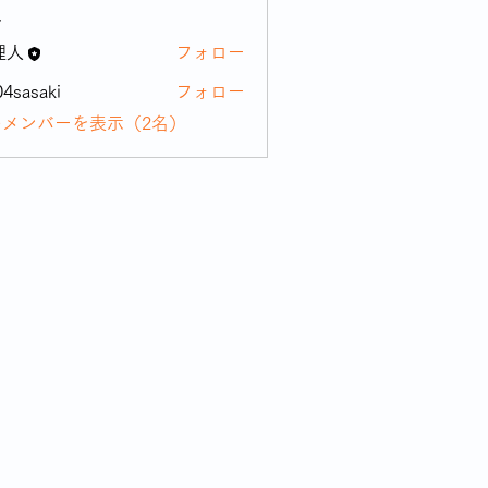
ー
理人
フォロー
04sasaki
フォロー
aki
のメンバーを表示（2名）