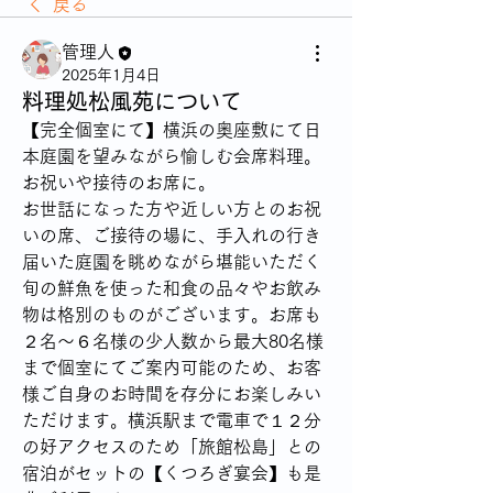
戻る
管理人
2025年1月4日
料理処松風苑について
【完全個室にて】横浜の奥座敷にて日
本庭園を望みながら愉しむ会席料理。
お祝いや接待のお席に。
お世話になった方や近しい方とのお祝
いの席、ご接待の場に、手入れの行き
届いた庭園を眺めながら堪能いただく
旬の鮮魚を使った和食の品々やお飲み
物は格別のものがございます。お席も
２名～６名様の少人数から最大80名様
まで個室にてご案内可能のため、お客
様ご自身のお時間を存分にお楽しみい
ただけます。横浜駅まで電車で１２分
の好アクセスのため「旅館松島」との
宿泊がセットの【くつろぎ宴会】も是