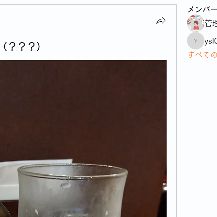
メンバ
管
ysl
（？？？）
ysl04sas
すべて