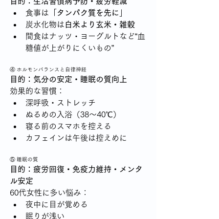
目的：生活習慣病予防・疲労軽減
食事は「
タンパク質を先に
」
炭水化物は
白米より玄米・雑穀
間食はナッツ・ヨーグルトなど“血
糖値が上がりにくいもの”
④ ホルモンバランスと自律神経
目的：気分の安定・睡眠の質向上
効果的な習慣：
深呼吸・ストレッチ
ぬるめの入浴（38〜40℃）
寝る前のスマホを控える
カフェインは午後は控えめに
⑤ 睡眠の質
目的：疲労回復・免疫力維持・メンタ
ル安定
60代女性に多い悩み：
夜中に目が覚める
眠りが浅い