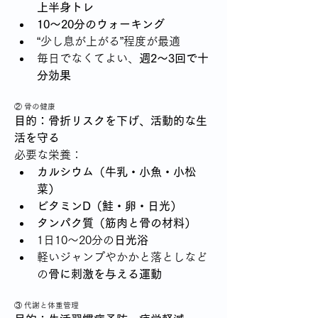
上半身トレ
10〜20分のウォーキング
“少し息が上がる”程度が最適
毎日でなくてよい、
週2〜3回で十
分効果
② 骨の健康
目的：骨折リスクを下げ、活動的な生
活を守る
必要な栄養：
カルシウム（牛乳・小魚・小松
菜）
ビタミンD（鮭・卵・日光）
タンパク質（筋肉と骨の材料）
1日10〜20分の
日光浴
軽いジャンプやかかと落としなど
の
骨に刺激を与える運動
③ 代謝と体重管理