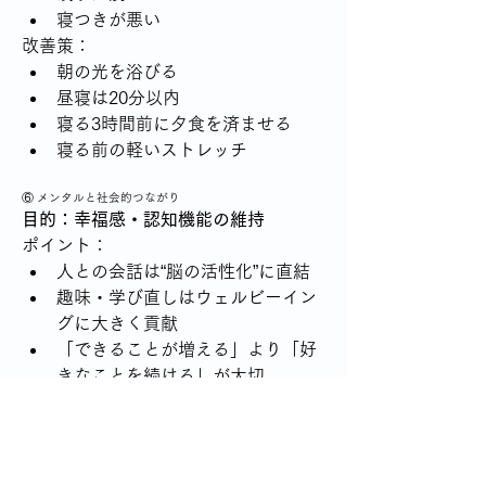
寝つきが悪い
改善策：
朝の光を浴びる
昼寝は20分以内
寝る3時間前に夕食を済ませる
寝る前の軽いストレッチ
⑥ メンタルと社会的つながり
目的：幸福感・認知機能の維持
ポイント：
人との会話は“脳の活性化”に直結
趣味・学び直しはウェルビーイン
グに大きく貢献
「できることが増える」より「好
きなことを続ける」が大切
0
1
49
Write a comment...