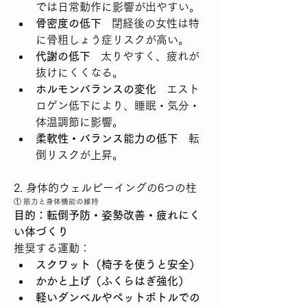
では日常動作に影響が出やすい。
骨密度の低下
   閉経後の女性は特
に骨粗しょう症リスクが高い。
代謝の低下
   太りやすく、疲れが
抜けにくくなる。
ホルモンバランスの変化
   エスト
ロゲン低下により、睡眠・気分・
体温調節に影響。
柔軟性・バランス能力の低下
   転
倒リスクが上昇。
2. 身体的ウェルビーイングの6つの柱
① 筋力と身体機能の維持
目的：転倒予防・姿勢改善・疲れにく
い体づくり
推奨する運動：
スクワット（椅子を使うと安全）
かかと上げ（ふくらはぎ強化）
軽いダンベルやペットボトルでの