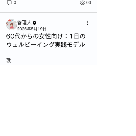
0
63
管理人
2026年5月19日
60代からの女性向け：1日の
ウェルビーイング実践モデル
朝
起床後にコップ1杯の水
5分のストレッチ
朝日を浴びる
タンパク質を含む朝食（卵・ヨー
グルトなど）
昼
グループについて
詳細はこちら
グループへようこそ！他のメンバーと
0
交流し、最新情報を入手し、動画をシ
2
55
ェアすることができます。